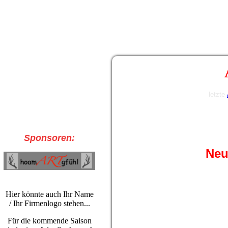
letzte
Sponsoren:
Neu
Die neue Saison in der BBV Obe
Hier könnte auch Ihr Name
erwarten wieder viele schöne Sp
/ Ihr Firmenlogo stehen...
Zum Auftakt am 01.10.2023 wa
Für die kommende Saison
auf das Wiedersehen gefreut und