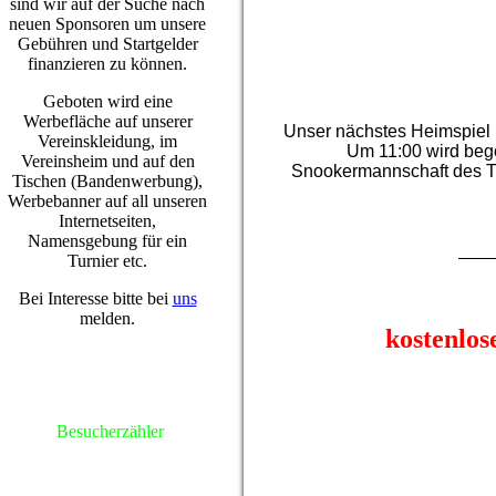
sind wir auf der Suche nach
unsere Gäste mehr Erfo
neuen Sponsoren um unsere
Gebühren und Startgelder
Das nächste Spiel steht am 29
finanzieren zu können.
wir natürlich unseren ersten S
fleißig am tr
Geboten wird eine
Werbefläche auf unserer
Unser nächstes Heimspiel 
Vereinskleidung, im
Um 11:00 wird beg
Vereinsheim und auf den
Snookermannschaft des T
Tischen (Bandenwerbung),
Werbebanner auf all unseren
Internetseiten,
Namensgebung für ein
Turnier etc.
Bei Interesse bitte bei
uns
melden.
kostenlos
Interesse an einem Schnuppe
Snookertische ist, wie weich se
gleiten? Dann 
Besucherzähler
Dazu meldest du dich einfach üb
ein Mitglied uns